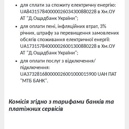
для сплати за спожиту електричну енергію:
UA843157840000026034300880228 в Хм.ОУ
АТ "Д.Ощадбанк України";
для оплати пені, інфляційних втрат, 3%
річних, штрафу за перевищення замовлених
обсягів споживання електричної енергії:
UA173157840000026001300880228 в Хм.ОУ
АТ "Д.Ощадбанк України";
для оплати послуг з відключення/
підключення:
UA373281680000026001000015900 UAH ПАТ
"МТБ БАНК".
Комісія згідно з тарифами банків та
платіжних сервісів