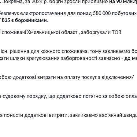
.
Зокрема, за 2024 р. борги зросли приблизно
на 90 млн.
безпечує електропостачання для понад 580 000 побутових
7 835 є боржниками
.
і споживачі Хмельницької області, заборгували ТОВ
існі рішення для кожного споживача, тому закликаємо б
укати шляхи врегулювання заборгованості завчасно -
до м
обою додаткові витрати на оплату послуг з відключення/
а в судовому порядку, що додатково потягне за собою опл
та понести додаткові витрати, закликаємо вас якнайшвид