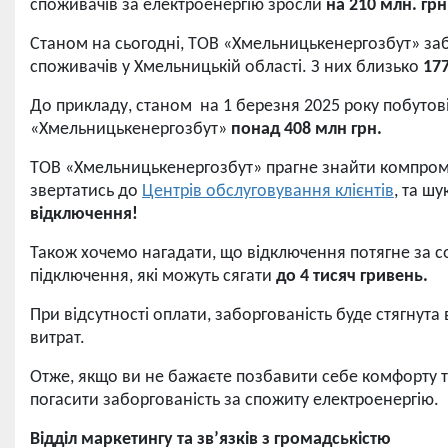
споживачів за електроенергію зросли
на
210
млн. грн
Станом на сьогодні, ТОВ «Хмельницькенергозбут» за
споживачів у Хмельницькій області. З них близько
17
До прикладу, станом на 1 березня 2025 року побутов
«Хмельницькенергозбут»
понад 408 млн грн.
ТОВ «Хмельницькенергозбут» прагне знайти компром
звертатись до
Центрів обслуговування клієнтів
, та ш
відключення!
Також хочемо нагадати, що відключення потягне за с
підключення, які можуть сягати
до 4 тисяч гривень.
При відсутності оплати, заборгованість буде стягнут
витрат.
Отже, якщо ви не бажаєте позбавити себе комфорту 
погасити заборгованість за спожиту електроенергію.
Відділ маркетингу та зв’язків з громадськістю