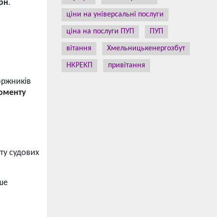
грн
.
ціни на універсальні послуги
ціна на послуги ПУП
ПУП
вітання
Хмельницькенергозбут
НКРЕКП
привітання
оржників
оменту
ату судових
ше