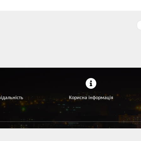
відальність
Корисна інформація
анії.