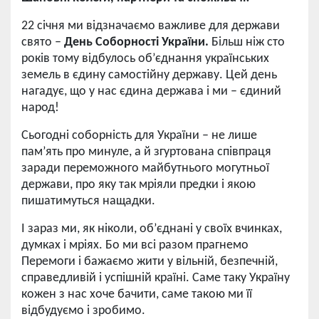
22 січня ми відзначаємо важливе для держави
свято –
День Соборності України.
Більш ніж сто
років тому відбулось об’єднання українських
земель в єдину самостійну державу. Цей день
нагадує, що у нас єдина держава і ми – єдиний
народ!
Сьогодні соборність для України – не лише
пам’ять про минуле, а й згуртована співпраця
заради переможного майбутнього могутньої
держави, про яку так мріяли предки і якою
пишатимуться нащадки.
І зараз ми, як ніколи, об’єднані у своїх вчинках,
думках і мріях. Бо ми всі разом прагнемо
Перемоги і бажаємо жити у вільній, безпечній,
справедливій і успішній країні. Саме таку Україну
кожен з нас хоче бачити, саме такою ми її
відбудуємо і зробимо.