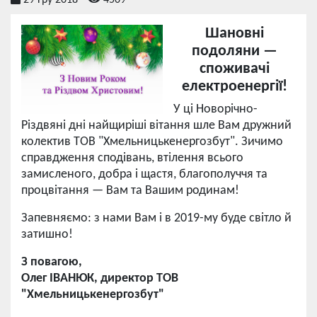
29 Гру 2018
4509
Шановні
подоляни —
споживачі
електроенергії!
У ці Новорічно-
Різдвяні дні найщиріші вітання шле Вам дружний
колектив ТОВ "Хмельницькенергозбут". Зичимо
справдження сподівань, втілення всього
замисленого, добра і щастя, благополуччя та
процвітання — Вам та Вашим родинам!
Запевняємо: з нами Вам і в 2019-му буде світло й
затишно!
З повагою,
Олег ІВАНЮК, директор ТОВ
"Хмельницькенергозбут"