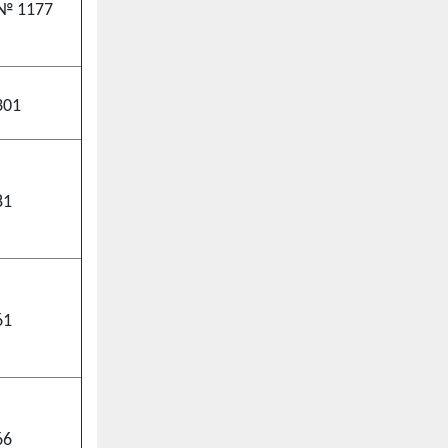
 № 1177
301
81
61
66