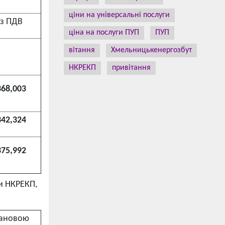
ціни на універсальні послуги
з ПДВ
ціна на послуги ПУП
ПУП
вітання
Хмельницькенергозбут
НКРЕКП
привітання
368,003
342,324
375,992
и НКРЕКП,
тановою