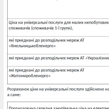
Ціна на універсальні послуги для малих непобутових
споживачів (споживачів 1-ї групи),
які приєднані до розподільчих мереж АТ
«Хмельницькобленерго»
які приєднані до розподільчих мереж АТ «Укрзалізни
які приєднані до розподільчих мереж АТ
«Житомиробленерго»
Розрахунок ціни на універсальні послуги здійснено 
а саме:
Прогнозована середня закупівельна ціна на електри