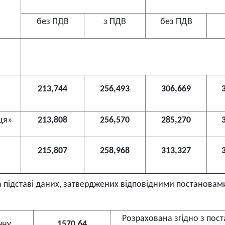
без ПДВ
з ПДВ
без ПДВ
213,744
256,493
306,669
ця»
213,808
256,570
285,270
215,807
258,968
313,327
на підставі даних, затверджених відповідними постановам
Розрахована згідно з пос
чну
1570,64