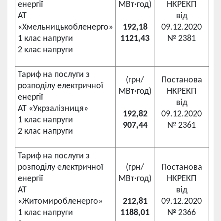
енергії
МВт·год)
НКРЕКП
АТ
від
«Хмельницькобленерго»
192,18
09.12.2020
1 клас напруги
1121,43
№ 2381
2 клас напруги
Тариф на послуги з
(грн/
Постанова
розподілу електричної
МВт·год)
НКРЕКП
енергії
від
АТ «Укрзалізниця»
192,82
09.12.2020
1 клас напруги
907,44
№ 2361
2 клас напруги
Тариф на послуги з
розподілу електричної
(грн/
Постанова
енергії
МВт·год)
НКРЕКП
АТ
від
«Житомиробленерго»
212,81
09.12.2020
1 клас напруги
1188,01
№ 2366