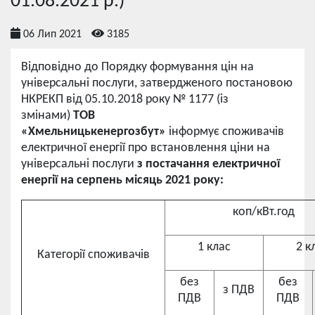
01.08.2021 р.)
06 Лип 2021
3185
Відповідно до Порядку формування цін на
універсальні послуги, затвердженого постановою
НКРЕКП від 05.10.2018 року № 1177 (із
змінами)
ТОВ
«Хмельницькенергозбут»
інформує споживачів
електричної енергії про встановлення ціни на
універсальні послуги
з постачання електричної
енергії на серпень місяць 2021 року:
коп/кВт.год
1 клас
2 к
Категорії споживачів
без
без
з ПДВ
ПДВ
ПДВ