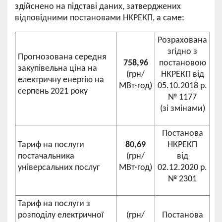
здійснено на підставі даних, затверджених
відповідними постановами НКРЕКП, а саме:
Розрахована
згідно з
Прогнозована середня
758,96
постановою
закупівельна ціна на
(грн/
НКРЕКП від
електричну енергію на
МВт·год)
05.10.2018 р.
серпень 2021 року
№ 1177
(зі змінами)
Постанова
Тариф на послуги
80,69
НКРЕКП
постачальника
(грн/
від
універсальних послуг
МВт·год)
02.12.2020 р.
№ 2301
Тариф на послуги з
розподілу електричної
(грн/
Постанова