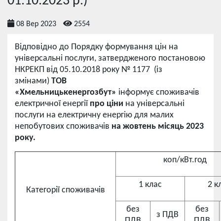
01.10.2023 р.)
08 Вер 2023
2554
Відповідно до Порядку формування цін на
універсальні послуги, затвердженого постановою
НКРЕКП від 05.10.2018 року № 1177 (із
змінами)
ТОВ
«Хмельницькенергозбут»
інформує споживачів
електричної енергії
про ціни
на універсальні
послуги на електричну енергію для малих
непобутових споживачів
на жовтень
місяць 2023
року.
коп/кВт.год
1 клас
2 к
Категорії споживачів
без
без
з ПДВ
ПДВ
ПДВ