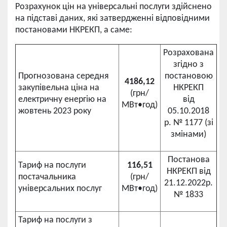
Розрахунок цін на універсальні послуги здійснено
на підставі даних, які затвердженні відповідними
постановами НКРЕКП, а саме:
Розрахована
згідно з
Прогнозована середня
постановою
4186,12
закупівельна ціна на
НКРЕКП
(грн/
електричну енергію на
від
МВт•год)
жовтень 2023 року
05.10.2018
р. № 1177 (зі
змінами)
Постанова
Тариф на послуги
116,51
НКРЕКП від
постачальника
(грн/
21.12.2022р.
універсальних послуг
МВт•год)
№ 1833
Тариф на послуги з