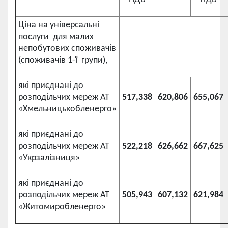
Ціна на універсальні
послуги для малих
непобутових споживачів
(споживачів 1-ї групи),
які приєднані до
розподільчих мереж АТ
517,338
620,806
655,067
«Хмельницькобленерго»
які приєднані до
розподільчих мереж АТ
522,218
626,662
667,625
«Укрзалізниця»
які приєднані до
розподільчих мереж АТ
505,943
607,132
621,984
«Житомиробленерго»