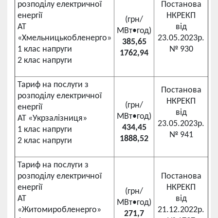
розподілу електричної
Постанова
енергії
НКРЕКП
(грн/
АТ
від
МВт•год)
«Хмельницькобленерго»
23.05.2023р.
385,65
1 клас напруги
№ 930
1762,94
2 клас напруги
Тариф на послуги з
Постанова
розподілу електричної
НКРЕКП
(грн/
енергії
від
МВт•год)
АТ «Укрзалізниця»
23.05.2023р.
434,45
1 клас напруги
№ 941
1888,52
2 клас напруги
Тариф на послуги з
розподілу електричної
Постанова
енергії
НКРЕКП
(грн/
АТ
від
МВт•год)
«Житомиробленерго»
21.12.2022р.
271,7