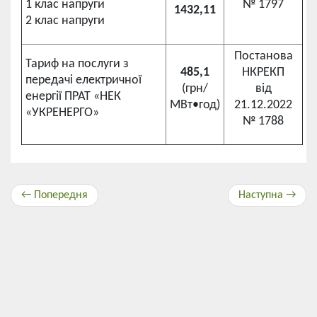
1 клас напруги
№ 1797
1432,11
2 клас напруги
Постанова
Тариф на послуги з
485,1
НКРЕКП
передачі електричної
(грн/
від
енергії ПРАТ «НЕК
МВт•год)
21.12.2022
«УКРЕНЕРГО»
№ 1788
← Попередня
Наступна →