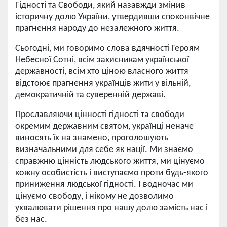
Гідності та Свободи, який назавжди змінив
історичну долю України, утвердивши споконвічне
прагнення народу до незалежного життя.
Сьогодні, ми говоримо слова вдячності Героям
Небесної Сотні, всім захисникам української
державності, всім хто ціною власного життя
відстоює прагнення українців жити у вільній,
демократичній та суверенній державі.
Прославляючи цінності гідності та свободи
окремим державним святом, українці неначе
виносять їх на знамено, проголошують
визначальними для себе як нації. Ми знаємо
справжню цінність людського життя, ми цінуємо
кожну особистість і виступаємо проти будь-якого
приниження людської гідності. І водночас ми
цінуємо свободу, і нікому не дозволимо
ухвалювати рішення про нашу долю замість нас і
без нас.