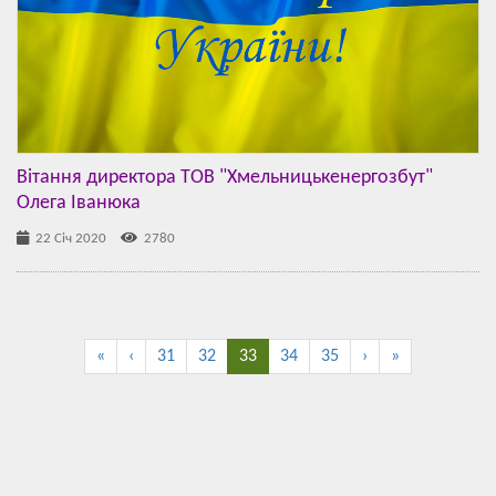
Вітання директора ТОВ "Хмельницькенергозбут"
Олега Іванюка
22 Січ 2020
2780
«
‹
31
32
33
34
35
›
»