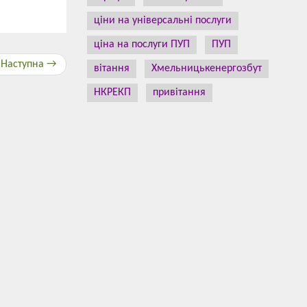
ціни на універсальні послуги
ціна на послуги ПУП
ПУП
Наступна →
вітання
Хмельницькенергозбут
НКРЕКП
привітання