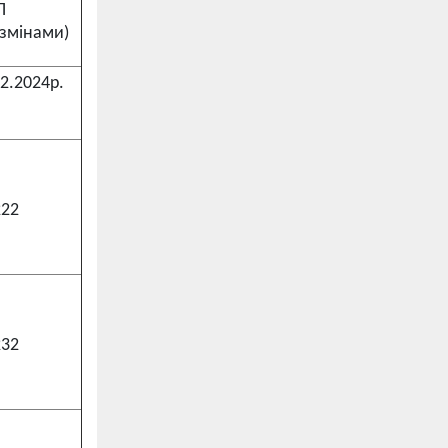
П
 змінами)
2.2024р.
222
232