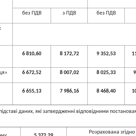
без ПДВ
з ПДВ
без ПДВ
х
6 810,60
8 172,72
9 352,53
1
ця»
6 672,52
8 007,02
8 025,33
9
6 655,13
7 986,16
8 468,40
1
 підставі даних, які затвердженні відповідними постанов
Розрахована згідно
чну
5 372,29