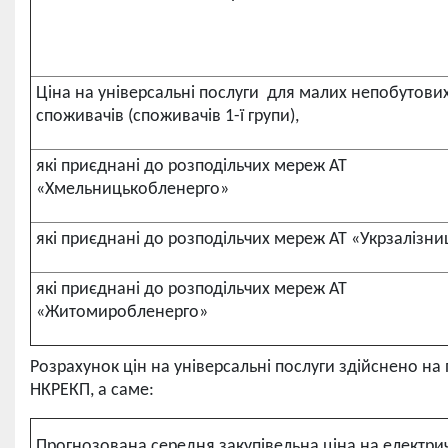
Ціна на універсальні послуги для малих непобутови
споживачів (споживачів 1-ї групи),
які приєднані до розподільчих мереж АТ
«Хмельницькобленерго»
які приєднані до розподільчих мереж АТ «Укрзалізни
які приєднані до розподільчих мереж АТ
«Житомиробленерго»
Розрахунок цін на універсальні послуги здійснено на
НКРЕКП, а саме:
Прогнозована середня закупівельна ціна на електри