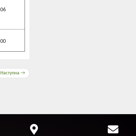
206
200
Наступна →