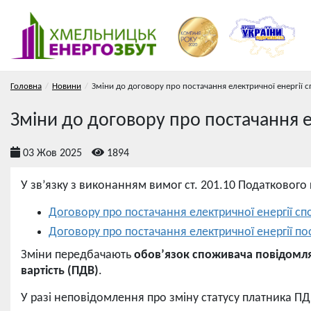
Головна
Новини
Зміни до договору про постачання електричної енергії 
Зміни до договору про постачання е
03 Жов 2025
1894
У зв’язку з виконанням вимог ст. 201.10 Податкового
Договору про постачання електричної енергії с
Договору про постачання електричної енергії п
Зміни передбачають
обов’язок споживача повідомля
вартість (ПДВ)
.
У разі неповідомлення про зміну статусу платника ПД