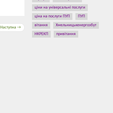
ціни на універсальні послуги
ціна на послуги ПУП
ПУП
вітання
Хмельницькенергозбут
Наступна →
НКРЕКП
привітання