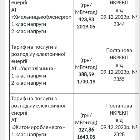
енергії
НКРЕКП
(грн/
АТ
від
МВт•год)
«Хмельницькобленерго»
09.12.2023р. №
423,93
1 клас напруги
2344
2019,05
2 клас напруги
Тариф на послуги з
Постанова
розподілу електричної
НКРЕКП
(грн/
енергії
від
МВт•год)
АТ «Укрзалізниця»
09.12.2023р. №
388,59
1 клас напруги
2355
1730,19
2 клас напруги
Тариф на послуги з
розподілу електричної
Постанова
енергії
НКРЕКП
(грн/
АТ
від
МВт•год)
«Житомиробленерго»
09.12.2023р. №
327,86
1 клас напруги
2328
1643,05