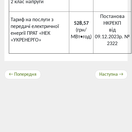
2 клас напруги
Постанова
Тариф на послуги з
528,57
НКРЕКП
передачі електричної
(грн/
від
енергії ПРАТ «НЕК
МВт•год)
09.12.2023р. №
«УКРЕНЕРГО»
2322
← Попередня
Наступна →