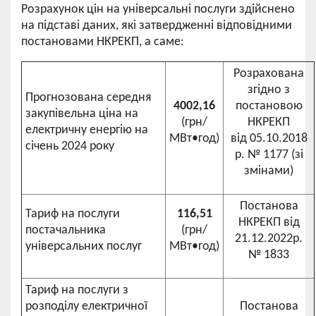
Розрахунок цін на універсальні послуги здійснено
на підставі даних, які затвердженні відповідними
постановами НКРЕКП, а саме:
Розрахована
згідно з
Прогнозована середня
4002,16
постановою
закупівельна ціна на
(грн/
НКРЕКП
електричну енергію на
МВт•год)
від 05.10.2018
січень 2024 року
р. № 1177 (зі
змінами)
Постанова
Тариф на послуги
116,51
НКРЕКП від
постачальника
(грн/
21.12.2022р.
універсальних послуг
МВт•год)
№ 1833
Тариф на послуги з
розподілу електричної
Постанова