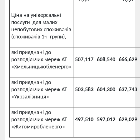
Ціна на універсальні
послуги для малих
непобутових споживачів
(споживачів 1-ї групи),
які приєднані до
розподільчих мереж АТ
507,117
608,540
666,629
«Хмельницькобленерго»
які приєднані до
розподільчих мереж АТ
503,583
604,300
637,743
«Укрзалізниця»
які приєднані до
розподільчих мереж АТ
497,510
597,012
629,029
«Житомиробленерго»