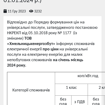
01.01.2024 р.)
11 Гру 2023
3232
Відповідно до Порядку формування цін на
універсальні послуги, затвердженого постановою
НКРЕКП від 05.10.2018 року № 1177 (із
змінами)
ТОВ
«Хмельницькенергозбут»
інформує споживачів
електричної енергії
про ціни
на універсальні
послуги на електричну енергію для малих
непобутових споживачів
на січень
місяць
2024 року.
коп/кВт.год
1 клас
2 к
Категорії споживачів
без
без
з ПДВ
ПДВ
ПДВ