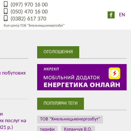
(097) 970 16 00
(050) 470 16 00
EN
(0382) 617 370
Кол-центр ТОВ "Хмельницькенергозбут"
ОГОЛОШЕННЯ
я побутових
ПОПУЛЯРНІ ТЕГИ
ги
ТОВ "Хмельницькенергозбут"
х послуг на
21 р.)
тарифи
Копанчук В.О.