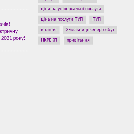
ціни на універсальні послуги
ціна на послуги ПУП
ПУП
ачів!
вітання
Хмельницькенергозбут
ктричну
 2021 року!
НКРЕКП
привітання