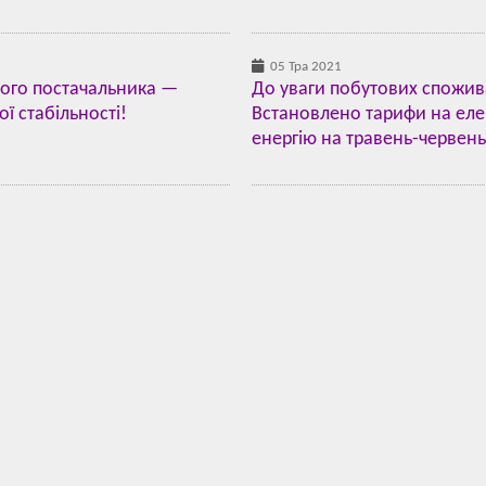
05 Тра 2021
ного постачальника —
До уваги побутових спожив
ої стабільності!
Встановлено тарифи на еле
енергію на травень-червень